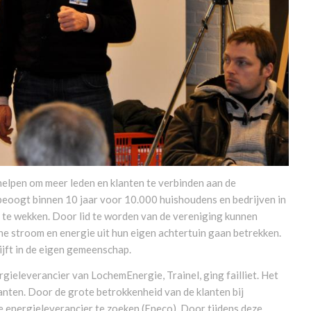
lpen om meer leden en klanten te verbinden aan de
beoogt binnen 10 jaar voor 10.000 huishoudens en bedrijven in
e wekken. Door lid te worden van de vereniging kunnen
ne stroom en energie uit hun eigen achtertuin gaan betrekken.
ijft in de eigen gemeenschap.
rgieleverancier van LochemEnergie, Trainel, ging failliet. Het
anten. Door de grote betrokkenheid van de klanten bij
 energieleverancier te zoeken (Eneco). Door tijdens deze