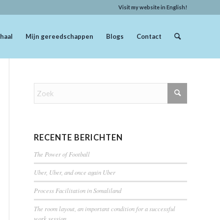
Visit my website in English!
haal
Mijn gereedschappen
Blogs
Contact
RECENTE BERICHTEN
The Power of Football
Uber, Uber, and once again Uber
Process Facilitation in Somaliland
The room layout, an important condition for a successful
work session