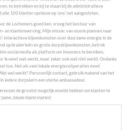
ren, te betrekken en bij te staan bij de administratieve
 alle 100 klanten opnieuw op ‘ons’ net aangesloten.
oor de Lochemers goed ken, vroeg het bestuur van
en- en klantenwerving. Mijn missie: van mooie plannen naar
e’: interactieve bijeenkomsten over duurzame energie in de
and op braderieën en grote dorpsbijeenkomsten, betrok
ikte social media als platform om inwoners te bereiken.
or ik weet wat werkt, maar zeker ook wat niet werkt. Ondanks
ieel toe. Net als veel lokale energiecoöperaties moet
at wel werkt? Persoonlijk contact, gebruik makend van het
, in iedere dorpskern een sterke ambassadeur.
giereuzen de grootst mogelijk moeite hebben om klanten te
ame, lokale klantrelaties!