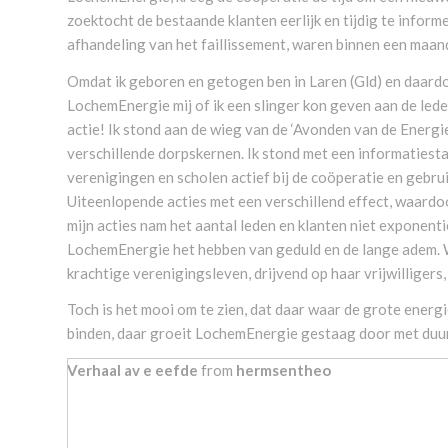
zoektocht de bestaande klanten eerlijk en tijdig te informe
afhandeling van het faillissement, waren binnen een maand
Omdat ik geboren en getogen ben in Laren (Gld) en daard
LochemEnergie mij of ik een slinger kon geven aan de led
actie! Ik stond aan de wieg van de ‘Avonden van de Energi
verschillende dorpskernen. Ik stond met een informatiest
verenigingen en scholen actief bij de coöperatie en gebru
Uiteenlopende acties met een verschillend effect, waardo
mijn acties nam het aantal leden en klanten niet exponent
LochemEnergie het hebben van geduld en de lange adem. W
krachtige verenigingsleven, drijvend op haar vrijwilligers
Toch is het mooi om te zien, dat daar waar de grote ener
binden, daar groeit LochemEnergie gestaag door met duurz
Verhaal av e eefde
from
hermsentheo