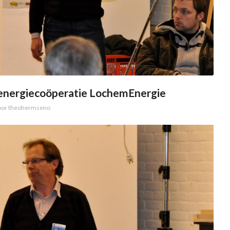
 energiecoöperatie LochemEnergie
oor
theohermseno