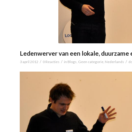
Ledenwerver van een lokale, duurzame
/
/
/
3 april 2012
0 Reacties
in
Blogs
,
Geen categorie
,
Nederlands
d