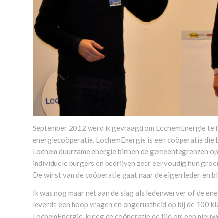
September 2012 werd ik gevraagd om LochemEnergie te he
energiecoöperatie. LochemEnergie is een coöperatie die 
Lochem duurzame energie binnen de gemeentegrenzen op t
individuele burgers en bedrijven zeer eenvoudig hun groe
De winst van de coöperatie gaat naar de eigen leden en bl
Ik was nog maar net aan de slag als ledenwerver of de ene
leverde een hoop vragen en ongerustheid op bij de 100 kl
LochemEnergie, kreeg de coöperatie de tijd om een nieuwe