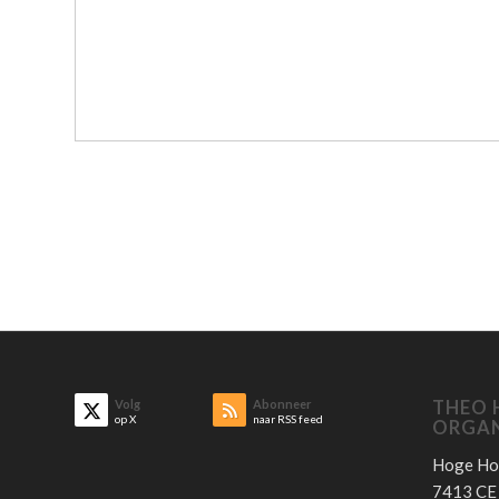
Volg
Abonneer
THEO 
op X
naar RSS feed
ORGAN
Hoge Ho
7413 C