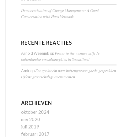
Democratization of Change Management: A Good
Conversation with Hans Vermaak
RECENTE REACTIES
Power to the woman, mijn 1e
Arnold Weenink
op
buitenlandse consultancyklus in Somaliland
Een zoektocht naar buitengewoon goede gesprekken
Amir
op
tijdens grootschalige evenementen
ARCHIEVEN
oktober 2024
mei 2020
juli 2019
februari 2017