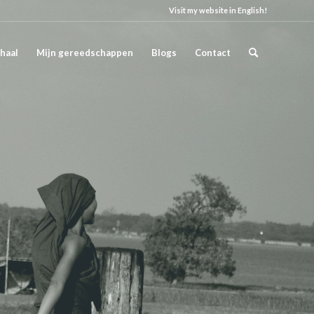
Visit my website in English!
haal
Mijn gereedschappen
Blogs
Contact